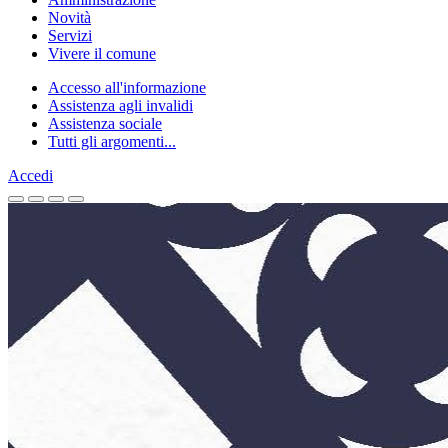
Novità
Servizi
Vivere il comune
Accesso all'informazione
Assistenza agli invalidi
Assistenza sociale
Tutti gli argomenti...
Accedi
Homepage