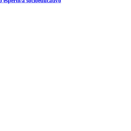
 o esperto/a socioeducativo