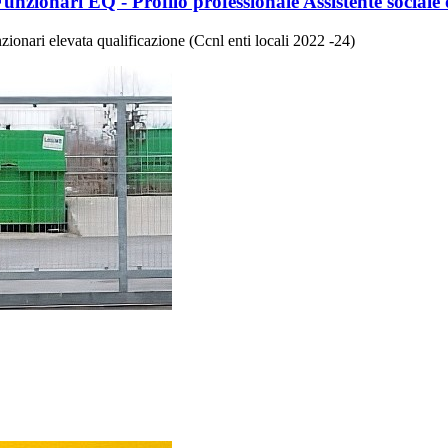
Funzionari EQ - Profilo professionale Assistente sociale
zionari elevata qualificazione (Ccnl enti locali 2022 -24)