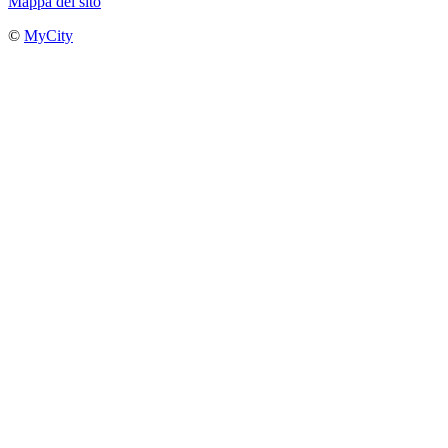
Mappa del sito
©
MyCity