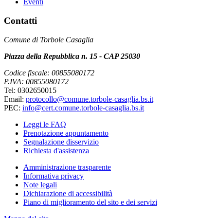
Eventi
Contatti
Comune di Torbole Casaglia
Piazza della Repubblica n. 15 - CAP 25030
Codice fiscale: 00855080172
P.IVA: 00855080172
Tel: 0302650015
Email:
protocollo@comune.torbole-casaglia.bs.it
PEC:
info@cert.comune.torbole-casaglia.bs.it
Leggi le FAQ
Prenotazione appuntamento
Segnalazione disservizio
Richiesta d'assistenza
Amministrazione trasparente
Informativa privacy
Note legali
Dichiarazione di accessibilità
Piano di miglioramento del sito e dei servizi