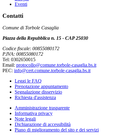
Eventi
Contatti
Comune di Torbole Casaglia
Piazza della Repubblica n. 15 - CAP 25030
Codice fiscale: 00855080172
P.IVA: 00855080172
Tel: 0302650015
Email:
protocollo@comune.torbole-casaglia.bs.it
PEC:
info@cert.comune.torbole-casaglia.bs.it
Leggi le FAQ
Prenotazione appuntamento
Segnalazione disservizio
Richiesta d'assistenza
Amministrazione trasparente
Informativa privacy
Note legali
Dichiarazione di accessibilità
Piano di miglioramento del sito e dei servizi