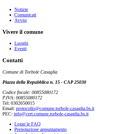
Notizie
Comunicati
Avvisi
Vivere il comune
Luoghi
Eventi
Contatti
Comune di Torbole Casaglia
Piazza della Repubblica n. 15 - CAP 25030
Codice fiscale: 00855080172
P.IVA: 00855080172
Tel: 0302650015
Email:
protocollo@comune.torbole-casaglia.bs.it
PEC:
info@cert.comune.torbole-casaglia.bs.it
Leggi le FAQ
Prenotazione appuntamento