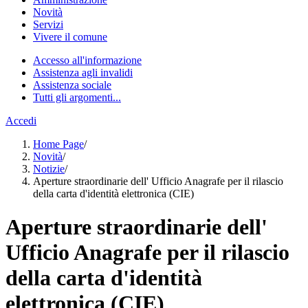
Novità
Servizi
Vivere il comune
Accesso all'informazione
Assistenza agli invalidi
Assistenza sociale
Tutti gli argomenti...
Accedi
Home Page
/
Novità
/
Notizie
/
Aperture straordinarie dell' Ufficio Anagrafe per il rilascio
della carta d'identità elettronica (CIE)
Aperture straordinarie dell'
Ufficio Anagrafe per il rilascio
della carta d'identità
elettronica (CIE)