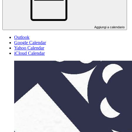
Aggiungi a calendario
Outlook
Google Calendar
Yahoo Calendar
iCloud Calendar