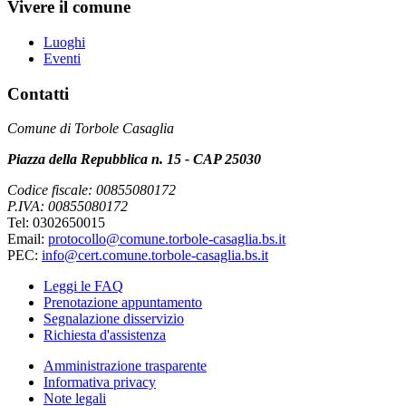
Vivere il comune
Luoghi
Eventi
Contatti
Comune di Torbole Casaglia
Piazza della Repubblica n. 15 - CAP 25030
Codice fiscale: 00855080172
P.IVA: 00855080172
Tel: 0302650015
Email:
protocollo@comune.torbole-casaglia.bs.it
PEC:
info@cert.comune.torbole-casaglia.bs.it
Leggi le FAQ
Prenotazione appuntamento
Segnalazione disservizio
Richiesta d'assistenza
Amministrazione trasparente
Informativa privacy
Note legali