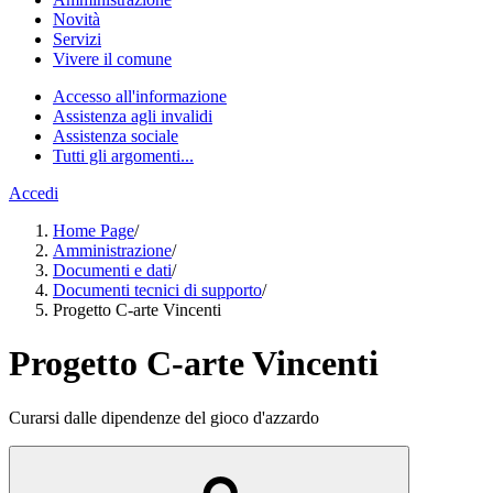
Novità
Servizi
Vivere il comune
Accesso all'informazione
Assistenza agli invalidi
Assistenza sociale
Tutti gli argomenti...
Accedi
Home Page
/
Amministrazione
/
Documenti e dati
/
Documenti tecnici di supporto
/
Progetto C-arte Vincenti
Progetto C-arte Vincenti
Curarsi dalle dipendenze del gioco d'azzardo