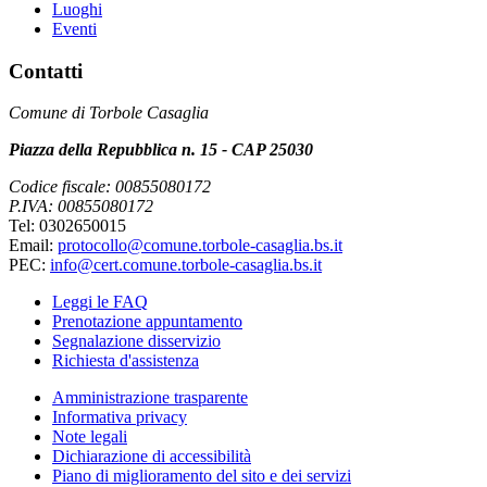
Luoghi
Eventi
Contatti
Comune di Torbole Casaglia
Piazza della Repubblica n. 15 - CAP 25030
Codice fiscale: 00855080172
P.IVA: 00855080172
Tel: 0302650015
Email:
protocollo@comune.torbole-casaglia.bs.it
PEC:
info@cert.comune.torbole-casaglia.bs.it
Leggi le FAQ
Prenotazione appuntamento
Segnalazione disservizio
Richiesta d'assistenza
Amministrazione trasparente
Informativa privacy
Note legali
Dichiarazione di accessibilità
Piano di miglioramento del sito e dei servizi