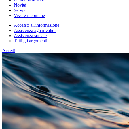
Novità
Servizi
Vivere il comune
Accesso all'informazione
Assistenza agli invalidi
Assistenza sociale
Tutti gli argomenti...
Accedi